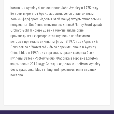
Компания Aynsley была основана John Aynsley в 1775 году.
Во всем мире этот брэнд ассоциируется с элегантным
тонким фарфором. Изделия этой мануфактуры узнаваемы и
популярны. Особенно ценится созданный Nancy Brunt дизайн
Orchard Gold. В конце 20 века многие английские
производители фарфора столкнулись с проблемами,
которые привели к слияниям фирм. В 1970 году Aynsley &
Sons вошла в Waterford и была переименована в Aynsley
China Ltd, а в 1997 году торговая марка и фабрика были
куплены Belleek Pottery Group. Фабрика в городке Longton
закрылась в 2014 году. Сегодня изделия с клеймом Aynsley
без маркировки Made in England производятся в странах
востока.