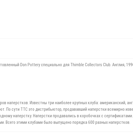
овленный Don Pottery специально для Thimble Collectors Club. Англия, 199
онеров наперстков. Известны три наиболее крупных клуба: американский, ан
уют. По сути TTC это дистрибьютор, продававший наперстки всемирно из
дному наперстку. Наперстки продавались в коробочках с сертификатами
ми. Всего этими клубами было выпущено порядка 600 разных наперстков.