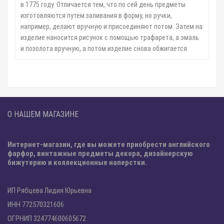
в 1775 году. Отличается тем, что по сей день предметы
изготовляются путем заливания в форму, но ручки,
например, делают вручную и присоединяют потом. Затем на
изделие наносится рисунок с помощью трафарета, а эмаль
и позолота вручную, а потом изделие снова обжигается.
⠀
О НАШЕМ МАГАЗИНЕ
Интернет-магазин, где вы можете приобрести английского
фарфор, винтажные предметы декора, дизайнерскую
бижутерию и коллекционные наперстки.
ИП Рябцева Лидия Юрьевна
ИНН 772570321606
ОГРНИП 324774600605672