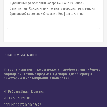
Сувенирный фарфоровый наперсток Country House -
Sandringham. Сандрингем - частная загородная резиденция
британской королевской семьи в Норфолке, Англия.
О НАШЕМ МАГАЗИНЕ
Интернет-магазин, где вы можете приобрести английского
фарфор, винтажные предметы декора, дизайнерскую
бижутерию и коллекционные наперстки.
ИП Рябцева Лидия Юрьевна
ИНН 772570321606
ОГРНИП 324774600605672