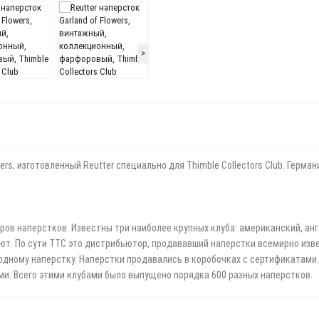
>
s, изготовленный Reutter специально для Thimble Collectors Club. Германи
онеров наперстков. Известны три наиболее крупных клуба: американский, ан
уют. По сути TTC это дистрибьютор, продававший наперстки всемирно из
дному наперстку. Наперстки продавались в коробочках с сертификатами
ми. Всего этими клубами было выпущено порядка 600 разных наперстков.