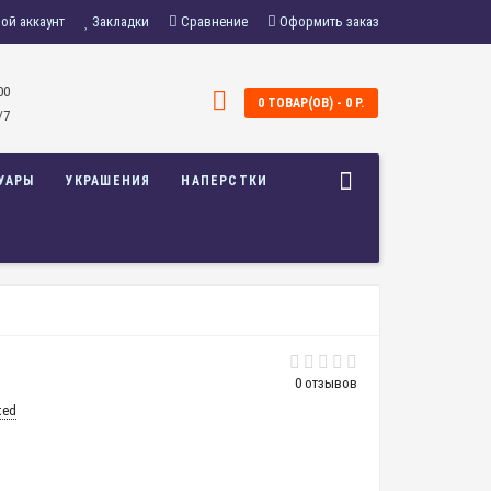
ой аккаунт
Закладки
Сравнение
Оформить заказ
00
0 ТОВАР(ОВ) - 0 Р.
/7
УАРЫ
УКРАШЕНИЯ
НАПЕРСТКИ
0 отзывов
ted