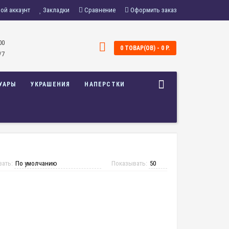
ой аккаунт
Закладки
Сравнение
Оформить заказ
00
0 ТОВАР(ОВ) - 0 Р.
/7
УАРЫ
УКРАШЕНИЯ
НАПЕРСТКИ
вать:
Показывать: