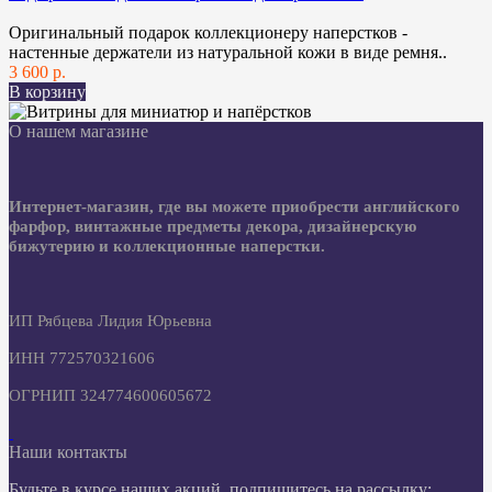
Оригинальный подарок коллекционеру наперстков -
настенные держатели из натуральной кожи в виде ремня..
3 600 р.
В корзину
О нашем магазине
Интернет-магазин, где вы можете приобрести английского
фарфор, винтажные предметы декора, дизайнерскую
бижутерию и коллекционные наперстки.
ИП Рябцева Лидия Юрьевна
ИНН 772570321606
ОГРНИП 324774600605672
Наши контакты
Будьте в курсе наших акций, подпишитесь на рассылку: