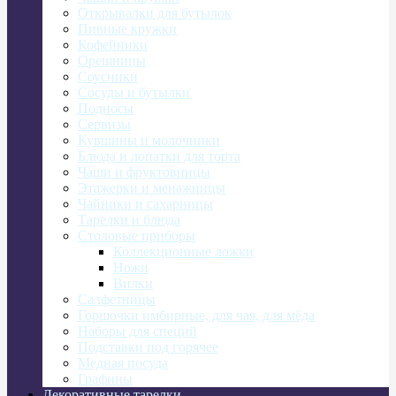
Открывалки для бутылок
Пивные кружки
Кофейники
Орешницы
Соусники
Сосуды и бутылки
Подносы
Сервизы
Кувшины и молочники
Блюда и лопатки для торта
Чаши и фруктовницы
Этажерки и менажницы
Чайники и сахарницы
Тарелки и блюда
Столовые приборы
Коллекционные ложки
Ножи
Вилки
Салфетницы
Горшочки имбирные, для чая, для мёда
Наборы для специй
Подставки под горячее
Медная посуда
Графины
Декоративные тарелки