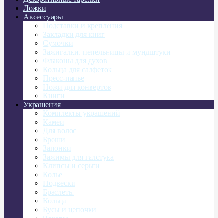
Ложки
Аксессуары
Подставки и крепления
Закладки для книг
Сумочки
Зажигалки, пепельницы и мундштуки
Флаконы для духов
Кольца для салфеток
Пресс-папье
Ножи для конвертов
Книги
Украшения
Комплекты украшений
Камеи
Для волос
Броши
Запонки
Зажимы для галстука
Клипсы и серьги
Колье
Подвески
Браслеты
Кольца
Бусы и цепочки