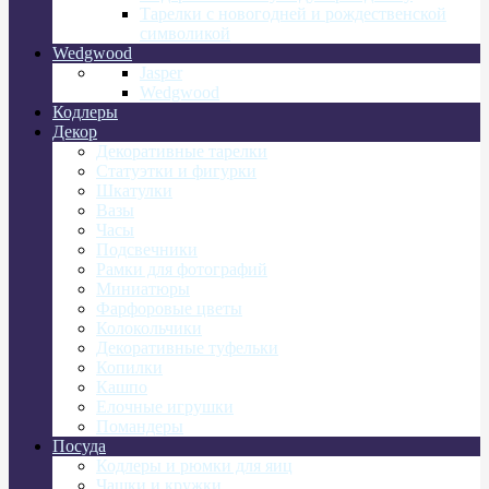
Тарелки с новогодней и рождественской
символикой
Wedgwood
Jasper
Wedgwood
Кодлеры
Декор
Декоративные тарелки
Статуэтки и фигурки
Шкатулки
Вазы
Часы
Подсвечники
Рамки для фотографий
Миниатюры
Фарфоровые цветы
Колокольчики
Декоративные туфельки
Копилки
Кашпо
Елочные игрушки
Помандеры
Посуда
Кодлеры и рюмки для яиц
Чашки и кружки