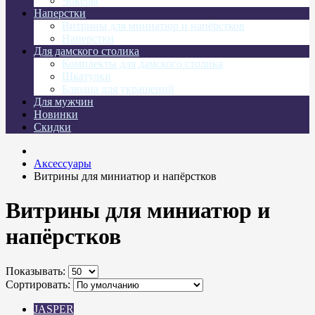
Чокеры
Наперстки
Витрины для миниатюр и напёрстков
Наперстки
Для дамского столика
Комплекты для дамского столика
Шкатулки
Блюдца для украшений
Для мужчин
Новинки
Скидки
Аксессуары
Витрины для миниатюр и напёрстков
Витрины для миниатюр и
напёрстков
Показывать:
Сортировать:
JASPER