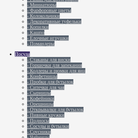
- Миниатюры
- Фарфоровые цветы
- Колокольчики
- Декоративные туфельки
- Копилки
- Кашпо
- Елочные игрушки
- Помандеры
Посуда
- Cтаканы для виски
- Горшочки для запекания
- Кодлеры и рюмки для яиц
- Конфетницы
- Пробки для бутылок
- Ситечки для чая
- Сырницы
- Кофейники
- Орешницы
- Открывалки для бутылок
- Пивные кружки
- Подносы
- Сосуды и бутылки
- Соусники
- Чайницы