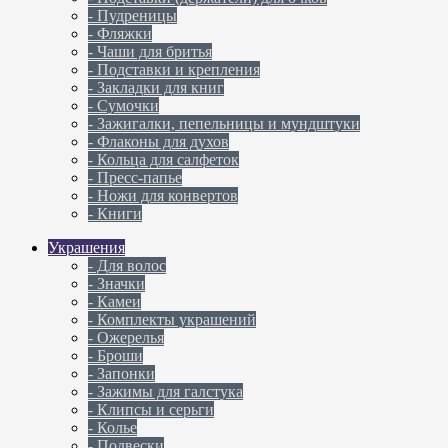
- Пудреницы
- Фляжки
- Чаши для бритья
- Подставки и крепления
- Закладки для книг
- Сумочки
- Зажигалки, пепельницы и мундштуки
- Флаконы для духов
- Кольца для салфеток
- Пресс-папье
- Ножи для конвертов
- Книги
Украшения
- Для волос
- Значки
- Камеи
- Комплекты украшений
- Ожерелья
- Броши
- Запонки
- Зажимы для галстука
- Клипсы и серьги
- Колье
- Подвески