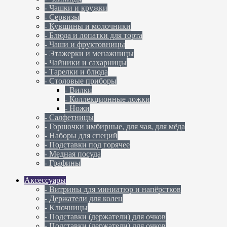
- Чашки и кружки
- Сервизы
- Кувшины и молочники
- Блюда и лопатки для торта
- Чаши и фруктовницы
- Этажерки и менажницы
- Чайники и сахарницы
- Тарелки и блюда
- Столовые приборы
- Вилки
- Коллекционные ложки
- Ножи
- Салфетницы
- Горшочки имбирные, для чая, для мёда
- Наборы для специй
- Подставки под горячее
- Медная посуда
- Графины
Аксессуары
- Витрины для миниатюр и напёрстков
- Держатели для колец
- Ключницы
- Подставки (держатели) для очков
- Подставки (держатели) для очков