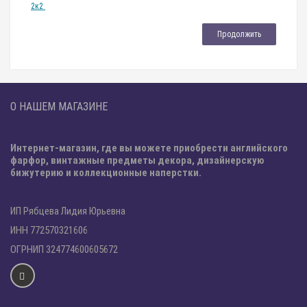
2к2
Продолжить
О НАШЕМ МАГАЗИНЕ
Интернет-магазин, где вы можете приобрести английского
фарфор, винтажные предметы декора, дизайнерскую
бижутерию и коллекционные наперстки.
ИП Рябцева Лидия Юрьевна
ИНН 772570321606
ОГРНИП 324774600605672