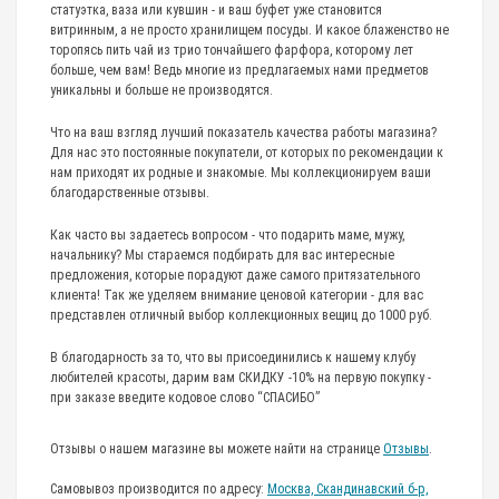
статуэтка, ваза или кувшин - и ваш буфет уже становится
витринным, а не просто хранилищем посуды. И какое блаженство не
торопясь пить чай из трио тончайшего фарфора, которому лет
больше, чем вам! Ведь многие из предлагаемых нами предметов
уникальны и больше не производятся.
Что на ваш взгляд лучший показатель качества работы магазина?
Для нас это постоянные покупатели, от которых по рекомендации к
нам приходят их родные и знакомые. Мы коллекционируем ваши
благодарственные отзывы.
Как часто вы задаетесь вопросом - что подарить маме, мужу,
начальнику? Мы стараемся подбирать для вас интересные
предложения, которые порадуют даже самого притязательного
клиента! Так же уделяем внимание ценовой категории - для вас
представлен отличный выбор коллекционных вещиц до 1000 руб.
В благодарность за то, что вы присоединились к нашему клубу
любителей красоты, дарим вам СКИДКУ -10% на первую покупку -
при заказе введите кодовое слово “СПАСИБО”
Отзывы о нашем магазине вы можете найти на странице
Отзывы
.
Самовывоз производится по адресу:
Москва, Скандинавский б-р,