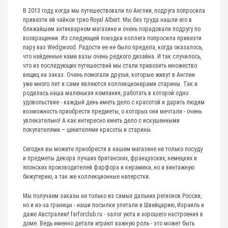
В 2013 году, когда мы путешествовали по Англии, подруга попросила
привезти ей чайное трио Royal Albert. Мы без труда нашли его в
ближайшем антикварном магазине и очень порадовали подругу по
возвращении. Из следующей поездки коллега попросила привезти
пару ваз Wedgwood. Радости ее не было предела, когда оказалось,
что найденные нами вазы очень редкого дизайна. И так случилось,
что из последующих путешествий мы стали привозить множество
вещиц на заказ. Очень помогали друзья, которые живут в Англии
уже много лет и сами являются коллекционерами старины. Так и
родилась наша маленькая компания, работать в которой одно
удовольствие - каждый день иметь дело с красотой и дарить людям
возможность приобрести предметы, о которых они мечтали - очень
увлекательно! А как интересно иметь дело с искушенными
покупателями – ценителями красоты и старины.
Сегодня вы можете приобрести в нашем магазине не только посуду
и предметы декора лучших британских, французских, немецких и
японских производителей фарфора и керамики, но и винтажную
бижутерию, а так же коллекционные наперстки.
Мы получаем заказы не только из самых дальних регионов России,
но и из-за границы - наши посылки улетали в Швейцарию, Израиль и
даже Австралию! farforclub.ru - залог уюта и хорошего настроения в
доме. Ведь именно детали играют важную роль - это может быть