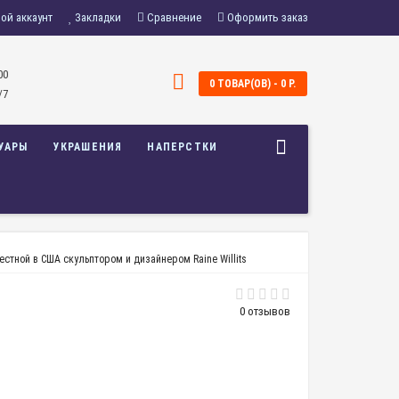
ой аккаунт
Закладки
Сравнение
Оформить заказ
00
0 ТОВАР(ОВ) - 0 Р.
/7
УАРЫ
УКРАШЕНИЯ
НАПЕРСТКИ
вестной в США скульптором и дизайнером Raine Willits
0 отзывов