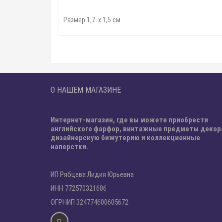
Размер 1,7 х 1,5 см.
О НАШЕМ МАГАЗИНЕ
Интернет-магазин, где вы можете приобрести
английского фарфор, винтажные предметы декор
дизайнерскую бижутерию и коллекционные
наперстки.
ИП Рябцева Лидия Юрьевна
ИНН 772570321606
ОГРНИП 324774600605672