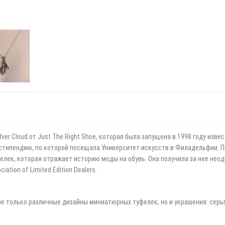
ver Cloud от Just The Right Shoe, которая была запущена в 1998 году извес
 стипендию, по которой посещала Университет искусств в Филадельфии. П
ек, которая отражает историю моды на обувь. Она получила за нее неодн
ation of Limited Edition Dealers.
е только различные дизайны миниатюрных туфелек, но и украшения: серьги