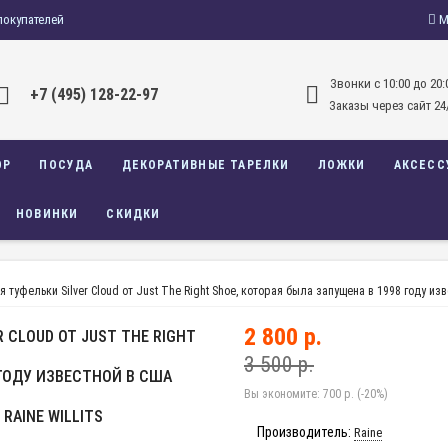
покупателей
М
Звонки c 10:00 до 20:
+7 (495) 128-22-97
Заказы через сайт 24
ОР
ПОСУДА
ДЕКОРАТИВНЫЕ ТАРЕЛКИ
ЛОЖКИ
АКСЕСС
НОВИНКИ
СКИДКИ
я туфельки Silver Cloud от Just The Right Shoe, которая была запущена в 1998 году из
2 800 р.
R CLOUD ОТ JUST THE RIGHT
3 500 р.
 ГОДУ ИЗВЕСТНОЙ В США
Вы экономите:
700 р. (-20%)
AINE WILLITS
Производитель:
Raine