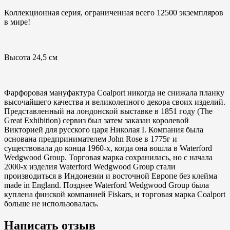
Коллекционная серия, ограниченная всего 12500 экземпляров
в мире!
⠀
Высота 24,5 см
⠀
Фарфоровая мануфактура Coalport никогда не снижала планку
высочайшего качества и великолепного декора своих изделий.
Представленный на лондонской выставке в 1851 году (The
Great Exhibition) сервиз был затем заказан королевой
Викторией для русского царя Николая I. Компания была
основана предпринимателем John Rose в 1775г и
существовала до конца 1960-х, когда она вошла в Waterford
Wedgwood Group. Торговая марка сохранилась, но с начала
2000-х изделия Waterford Wedgwood Group cтали
производиться в Индонезии и восточной Европе без клейма
made in England. Позднее Waterford Wedgwood Group была
куплена финской компанией Fiskars, и торговая марка Coalport
больше не использовалась.
Написать отзыв