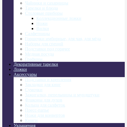
Чайники и сахарницы
Тарелки и блюда
Столовые приборы
Коллекционные ложки
Ножи
Вилки
Салфетницы
Горшочки имбирные, для чая, для мёда
Наборы для специй
Подставки под горячее
Медная посуда
Графины
Декоративные тарелки
Ложки
Аксессуары
Подставки и крепления
Закладки для книг
Сумочки
Зажигалки, пепельницы и мундштуки
Флаконы для духов
Кольца для салфеток
Пресс-папье
Ножи для конвертов
Книги
Украшения