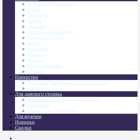
Комплекты украшений
Камеи
Для волос
Броши
Запонки
Зажимы для галстука
Клипсы и серьги
Колье
Подвески
Браслеты
Кольца
Бусы и цепочки
Чокеры
Наперстки
Витрины для миниатюр и напёрстков
Наперстки
Для дамского столика
Комплекты для дамского столика
Шкатулки
Блюдца для украшений
Для мужчин
Новинки
Скидки