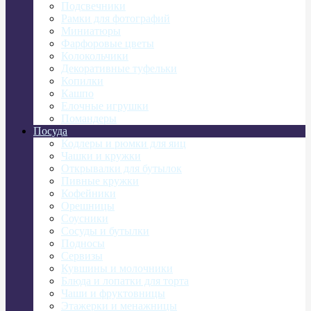
Подсвечники
Рамки для фотографий
Миниатюры
Фарфоровые цветы
Колокольчики
Декоративные туфельки
Копилки
Кашпо
Елочные игрушки
Помандеры
Посуда
Кодлеры и рюмки для яиц
Чашки и кружки
Открывалки для бутылок
Пивные кружки
Кофейники
Орешницы
Соусники
Сосуды и бутылки
Подносы
Сервизы
Кувшины и молочники
Блюда и лопатки для торта
Чаши и фруктовницы
Этажерки и менажницы