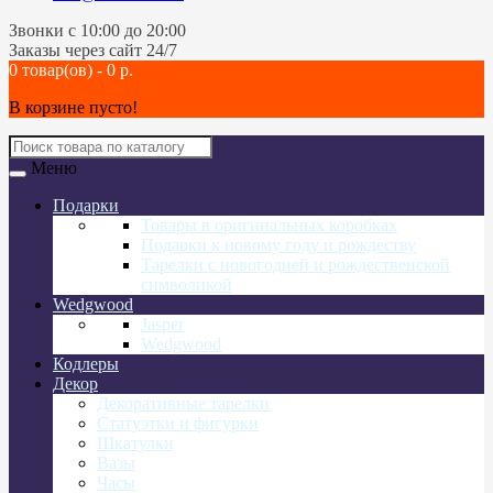
Звонки c 10:00 до 20:00
Заказы через сайт 24/7
0 товар(ов) - 0 р.
В корзине пусто!
Меню
Подарки
Товары в оригинальных коробках
Подарки к новому году и рождеству
Тарелки с новогодней и рождественской
символикой
Wedgwood
Jasper
Wedgwood
Кодлеры
Декор
Декоративные тарелки
Статуэтки и фигурки
Шкатулки
Вазы
Часы