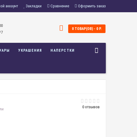
ой аккаунт
Закладки
Сравнение
Оформить заказ
00
0 ТОВАР(ОВ) - 0 Р.
/7
УАРЫ
УКРАШЕНИЯ
НАПЕРСТКИ
0 отзывов
ли