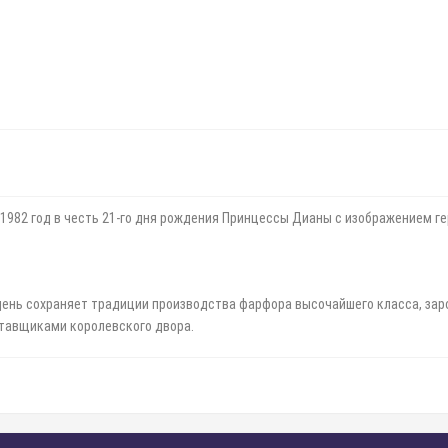
982 год в честь 21-го дня рождения Принцессы Дианы с изображением герб
й день сохраняет традиции производства фарфора высочайшего класса, заро
ставщиками королевского двора.