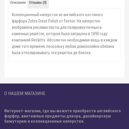
Описание
Отзывы (0)
Коллекционный наперсток из английского костяного
фарфора Zebra Great Polish от Fenton. На наперстке
изображена реклама пасты для полировки печных и
каменных решёток, которая была запущена в 1890 году
компанией Reckitts. Абсолютно необходимая вещь в каждом
доме того времени, поскольку любая домохозяйка обязана
была отполировывать эти решетки до блеска.
О НАШЕМ МАГАЗИНЕ
Интернет-магазин, где вы можете приобрести английского
фарфор, винтажные предметы декора, дизайнерскую
бижутерию и коллекционные наперстки.