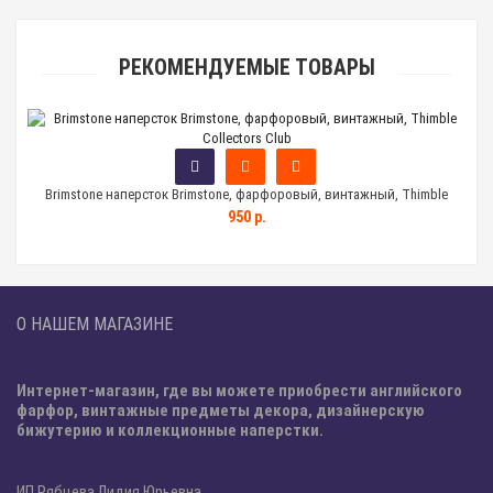
РЕКОМЕНДУЕМЫЕ ТОВАРЫ
Brimstone наперсток Brimstone, фарфоровый, винтажный, Thimble
Вин
Collectors Club
950 р.
О НАШЕМ МАГАЗИНЕ
Интернет-магазин, где вы можете приобрести английского
фарфор, винтажные предметы декора, дизайнерскую
бижутерию и коллекционные наперстки.
ИП Рябцева Лидия Юрьевна