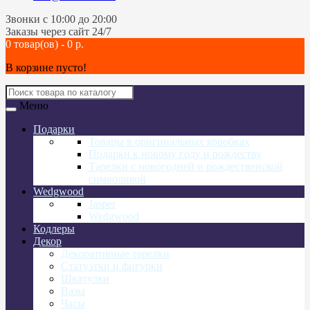
Звонки c 10:00 до 20:00
Заказы через сайт 24/7
0 товар(ов) - 0 р.
В корзине пусто!
Меню
Подарки
Товары в оригинальных коробках
Подарки к новому году и рождеству
Тарелки с новогодней и рождественской
символикой
Wedgwood
Jasper
Wedgwood
Кодлеры
Декор
Декоративные тарелки
Статуэтки и фигурки
Шкатулки
Вазы
Часы