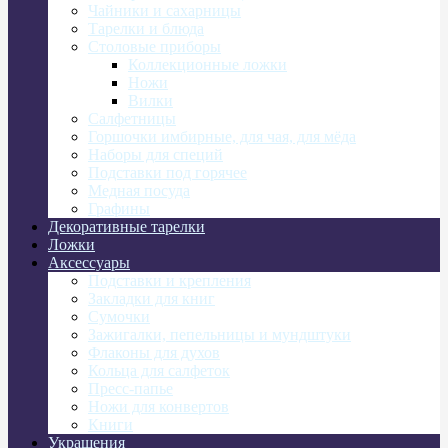
Чайники и сахарницы
Тарелки и блюда
Столовые приборы
Коллекционные ложки
Ножи
Вилки
Салфетницы
Горшочки имбирные, для чая, для мёда
Наборы для специй
Подставки под горячее
Медная посуда
Графины
Декоративные тарелки
Ложки
Аксессуары
Подставки и крепления
Закладки для книг
Сумочки
Зажигалки, пепельницы и мундштуки
Флаконы для духов
Кольца для салфеток
Пресс-папье
Ножи для конвертов
Книги
Украшения