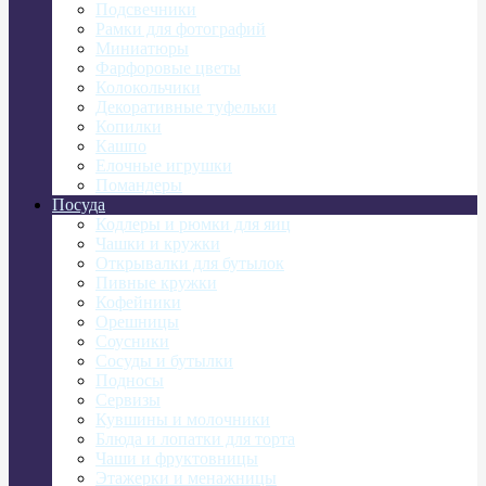
Подсвечники
Рамки для фотографий
Миниатюры
Фарфоровые цветы
Колокольчики
Декоративные туфельки
Копилки
Кашпо
Елочные игрушки
Помандеры
Посуда
Кодлеры и рюмки для яиц
Чашки и кружки
Открывалки для бутылок
Пивные кружки
Кофейники
Орешницы
Соусники
Сосуды и бутылки
Подносы
Сервизы
Кувшины и молочники
Блюда и лопатки для торта
Чаши и фруктовницы
Этажерки и менажницы