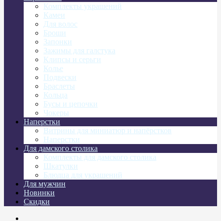
Комплекты украшений
Камеи
Для волос
Броши
Запонки
Зажимы для галстука
Клипсы и серьги
Колье
Подвески
Браслеты
Кольца
Бусы и цепочки
Чокеры
Наперстки
Витрины для миниатюр и напёрстков
Наперстки
Для дамского столика
Комплекты для дамского столика
Шкатулки
Блюдца для украшений
Для мужчин
Новинки
Скидки