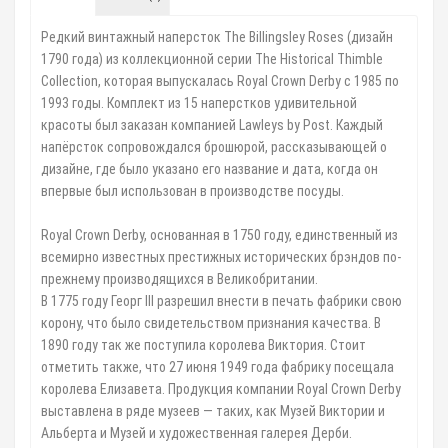
Редкий винтажный наперсток The Billingsley Roses (дизайн
1790 года) из коллекционной серии The Historical Thimble
Collection, которая выпускалась Royal Crown Derby с 1985 по
1993 годы. Комплект из 15 наперстков удивительной
красоты был заказан компанией Lawleys by Post. Каждый
напёрсток сопровождался брошюрой, рассказывающей о
дизайне, где было указано его название и дата, когда он
впервые был использован в производстве посуды.
Royal Crown Derby, основанная в 1750 году, единственный из
всемирно известных престижных исторических брэндов по-
прежнему производящихся в Великобритании.
В 1775 году Георг III разрешил внести в печать фабрики свою
корону, что было свидетельством признания качества. В
1890 году так же поступила королева Виктория. Стоит
отметить также, что 27 июня 1949 года фабрику посещала
королева Елизавета. Продукция компании Royal Crown Derby
выставлена в ряде музеев — таких, как Музей Виктории и
Альберта и Музей и художественная галерея Дерби.