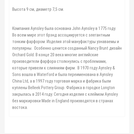
Высота 9 см, диаметр 7,5 см.
⠀
Компания Aynsley была основана John Aynsley в 1775 году.
Во всем мире этот брэнд ассоциируется с элегантным
тонким фарфором. Изделия этой мануфактуры узнаваемы и
популярны. Особенно ценится созданный Nancy Brunt дизайн
Orchard Gold. В конце 20 века многие английские
производители фарфора столкнулись с проблемами,
которые привели к слияниям фирм. В 1970 году Aynsley &
Sons вошла в Waterford и была переименована в Aynsley
China Ltd, а в 1997 году торговая марка и фабрика были
куплены Belleek Pottery Group. Фабрика в городке Longton
закрылась в 2014 году. Сегодня изделия с клеймом Aynsley
без маркировки Made in England производятся в странах
востока.