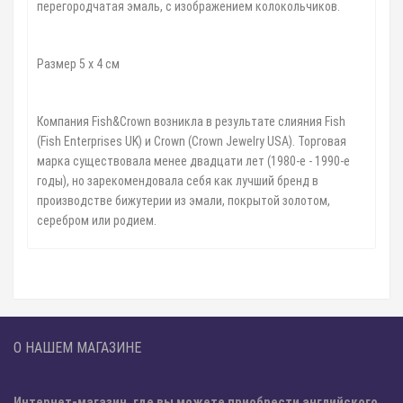
перегородчатая эмаль, с изображением колокольчиков.
Размер 5 х 4 см
Компания Fish&Crown возникла в результате слияния Fish
(Fish Enterprises UK) и Crown (Crown Jewelry USA). Торговая
марка существовала менее двадцати лет (1980-е - 1990-е
годы), но зарекомендовала себя как лучший бренд в
производстве бижутерии из эмали, покрытой золотом,
серебром или родием.
О НАШЕМ МАГАЗИНЕ
Интернет-магазин, где вы можете приобрести английского