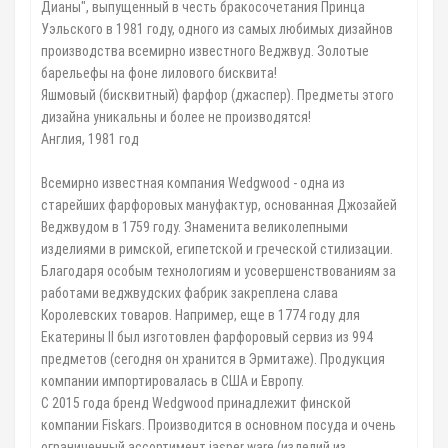
Дианы", выпущенный в честь бракосочетания Принца
Уэльского в 1981 году, одного из самых любимых дизайнов
производства всемирно известного Веджвуд. Золотые
барельефы на фоне лилового бисквита!
Яшмовый (бисквитный) фарфор (джаспер). Предметы этого
дизайна уникальны и более не производятся!
Англия, 1981 год
Всемирно известная компания Wedgwood - одна из
старейших фарфоровых мануфактур, основанная Джозайей
Веджвудом в 1759 году. Знаменита великолепными
изделиями в римской, египетской и греческой стилизации.
Благодаря особым технологиям и усовершенствованиям за
работами веджвудских фабрик закреплена слава
Королевских товаров. Например, еще в 1774 году для
Екатерины II был изготовлен фарфоровый сервиз из 994
предметов (сегодня он хранится в Эрмитаже). Продукция
компании импортировалась в США и Европу.
С 2015 года бренд Wedgwood принадлежит финской
компании Fiskars. Производится в основном посуда и очень
ограниченный ассортимент jasper ware (изделий из