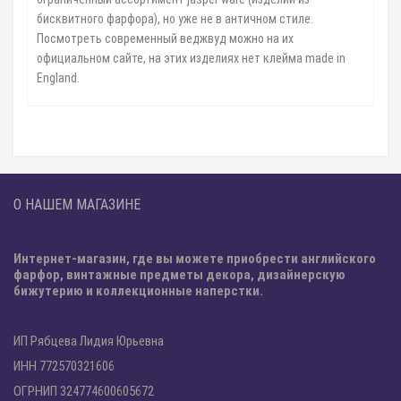
бисквитного фарфора), но уже не в античном стиле.
Посмотреть современный веджвуд можно на их
официальном сайте, на этих изделиях нет клейма made in
England.
О НАШЕМ МАГАЗИНЕ
Интернет-магазин, где вы можете приобрести английского
фарфор, винтажные предметы декора, дизайнерскую
бижутерию и коллекционные наперстки.
ИП Рябцева Лидия Юрьевна
ИНН 772570321606
ОГРНИП 324774600605672