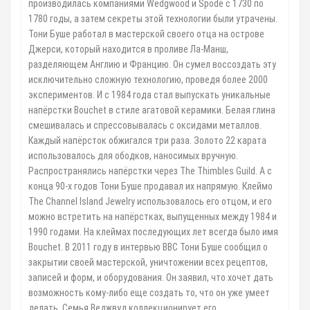
производилась компаниями Wedgwood и Spode с 1730 по
1780 годы, а затем секреты этой технологии были утрачены.
Тони Буше работал в мастерской своего отца на острове
Джерси, который находится в проливе Ла-Манш,
разделяющем Англию и Францию. Он сумел воссоздать эту
исключительно сложную технологию, проведя более 2000
экспериментов. И с 1984 года стал выпускать уникальные
напёрстки Bouchet в стиле агатовой керамики. Белая глина
смешивалась и спрессовывалась с оксидами металлов.
Каждый напёрсток обжигался три раза. Золото 22 карата
использовалось для ободков, наносимых вручную.
Распространялись напёрстки через The Thimbles Guild. А с
конца 90-х годов Тони Буше продавал их напрямую. Клеймо
The Channel Island Jewelry использовалось его отцом, и его
можно встретить на напёрстках, выпущенных между 1984 и
1990 годами. На клеймах последующих лет всегда было имя
Bouchet. В 2011 году в интервью BBC Тони Буше сообщил о
закрытии своей мастерской, уничтожении всех рецептов,
записей и форм, и оборудования. Он заявил, что хочет дать
возможность кому-либо еще создать то, что он уже умеет
делать. Семья Веджвуд коллекционирует его