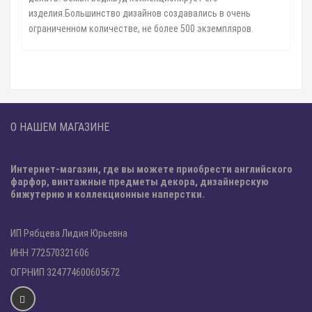
изделия.Большинство дизайнов создавались в очень
ограниченном количестве, не более 500 экземпляров.
О НАШЕМ МАГАЗИНЕ
Интернет-магазин, где вы можете приобрести английского
фарфор, винтажные предметы декора, дизайнерскую
бижутерию и коллекционные наперстки.
ИП Рябцева Лидия Юрьевна
ИНН 772570321606
ОГРНИП 324774600605672