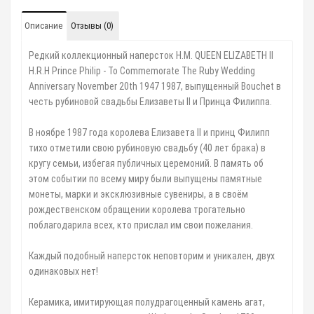
Описание
Отзывы (0)
Редкий коллекционный наперсток H.M. QUEEN ELIZABETH II
H.R.H Prince Philip - To Commemorate The Ruby Wedding
Anniversary November 20th 1947 1987, выпущенный Bouchet в
честь рубиновой свадьбы Елизаветы II и Принца Филиппа.
В ноябре 1987 года королева Елизавета II и принц Филипп
тихо отметили свою рубиновую свадьбу (40 лет брака) в
кругу семьи, избегая публичных церемоний. В память об
этом событии по всему миру были выпущены памятные
монеты, марки и эксклюзивные сувениры, а в своём
рождественском обращении королева трогательно
поблагодарила всех, кто прислал им свои пожелания.
Каждый подобный наперсток неповторим и уникален, двух
одинаковых нет!
Керамика, имитирующая полудрагоценный камень агат,