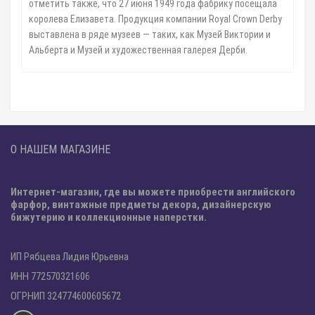
отметить также, что 27 июня 1949 года фабрику посещала
королева Елизавета. Продукция компании Royal Crown Derby
выставлена в ряде музеев — таких, как Музей Виктории и
Альберта и Музей и художественная галерея Дерби.
О НАШЕМ МАГАЗИНЕ
Интернет-магазин, где вы можете приобрести английского
фарфор, винтажные предметы декора, дизайнерскую
бижутерию и коллекционные наперстки.
ИП Рябцева Лидия Юрьевна
ИНН 772570321606
ОГРНИП 324774600605672