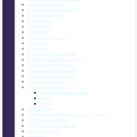
Чашки и кружки
Открывалки для бутылок
Пивные кружки
Кофейники
Орешницы
Соусники
Сосуды и бутылки
Подносы
Сервизы
Кувшины и молочники
Блюда и лопатки для торта
Чаши и фруктовницы
Этажерки и менажницы
Чайники и сахарницы
Тарелки и блюда
Столовые приборы
Коллекционные ложки
Ножи
Вилки
Салфетницы
Горшочки имбирные, для чая, для мёда
Наборы для специй
Подставки под горячее
Медная посуда
Графины