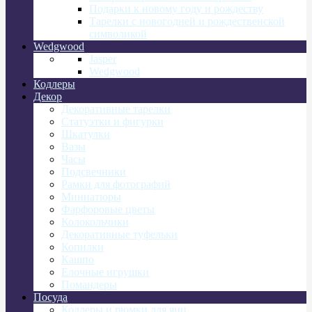
Подарки к новому году и рождеству
Тарелки с новогодней и рождественской
символикой
Wedgwood
Jasper
Wedgwood
Кодлеры
Декор
Декоративные тарелки
Статуэтки и фигурки
Шкатулки
Вазы
Часы
Подсвечники
Рамки для фотографий
Миниатюры
Фарфоровые цветы
Колокольчики
Декоративные туфельки
Копилки
Кашпо
Елочные игрушки
Помандеры
Посуда
Кодлеры и рюмки для яиц