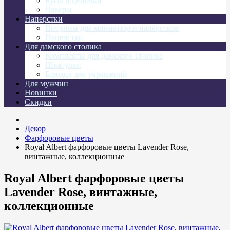
Бусы и цепочки
Чокеры
Наперстки
Витрины для миниатюр и напёрстков
Наперстки
Для дамского столика
Комплекты для дамского столика
Шкатулки
Блюдца для украшений
Для мужчин
Новинки
Скидки
Декор
Фарфоровые цветы
Royal Albert фарфоровые цветы Lavender Rose,
винтажные, коллекционные
Royal Albert фарфоровые цветы
Lavender Rose, винтажные,
коллекционные