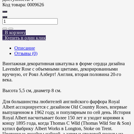
Код товара:
0009626
В корзину
Купить в один клик
Описание
Отзывы (0)
Винтажная декоративная шкатулка в форме сердца дизайна
Lavender Rose с объемными цветами, декорированными
вручную, от Роял Алберт! Англия, вторая половина 20-го
века.
Высота 5,5 см, диаметр 8 см.
⠀
Для большинства любителей английского фарфора Royal
Albert ассоциируется с дизайном Old Country Roses, впервые
выпущенном в 1962 году, и популярным по сей день. История
Royal Albert насчитывает более 150 лет и уходит корнями к
концу 1895 года, когда Thomas C Wild (Thomas Wild Snr & Son)
купил фабрику Albert Works в Longton, Stoke on Trent.
Цветочные дизайны чайной, а затем и столовой посуды из