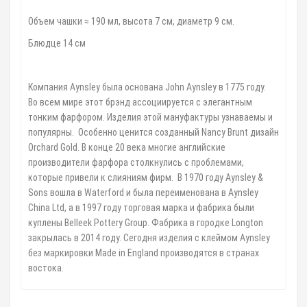
Объем чашки ≈ 190 мл, высота 7 см, диаметр 9 см.
Блюдце 14 см
⠀
Компания Aynsley была основана John Aynsley в 1775 году.
Во всем мире этот брэнд ассоциируется с элегантным
тонким фарфором. Изделия этой мануфактуры узнаваемы и
популярны. Особенно ценится созданный Nancy Brunt дизайн
Orchard Gold. В конце 20 века многие английские
производители фарфора столкнулись с проблемами,
которые привели к слияниям фирм. В 1970 году Aynsley &
Sons вошла в Waterford и была переименована в Aynsley
China Ltd, а в 1997 году торговая марка и фабрика были
куплены Belleek Pottery Group. Фабрика в городке Longton
закрылась в 2014 году. Сегодня изделия с клеймом Aynsley
без маркировки Made in England производятся в странах
востока.