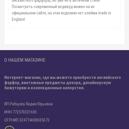
бисквитного фарфора), но уже не в античном стиле.
Посмотреть современный веджвуд можно на их
официальном сайте, на этих изделиях нет клейма made in
England.
О НАШЕМ МАГАЗИНЕ
Интернет-магазин, где вы можете приобрести английского
фарфор, винтажные предметы декора, дизайнерскую
бижутерию и коллекционные наперстки.
ИП Рябцева Лидия Юрьевна
ИНН 772570321606
ОГРНИП 324774600605672