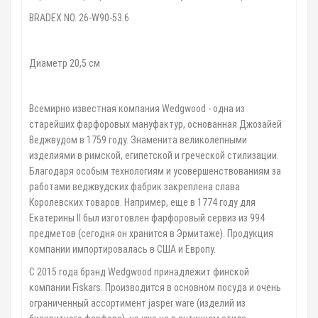
BRADEX NO. 26-W90-53.6
Диаметр 20,5 см
Всемирно известная компания Wedgwood - одна из
старейших фарфоровых мануфактур, основанная Джозайей
Веджвудом в 1759 году. Знаменита великолепными
изделиями в римской, египетской и греческой стилизации.
Благодаря особым технологиям и усовершенствованиям за
работами веджвудских фабрик закреплена слава
Королевских товаров. Например, еще в 1774 году для
Екатерины II был изготовлен фарфоровый сервиз из 994
предметов (сегодня он хранится в Эрмитаже). Продукция
компании импортировалась в США и Европу.
С 2015 года брэнд Wedgwood принадлежит финской
компании Fiskars. Производится в основном посуда и очень
ограниченный ассортимент jasper ware (изделий из