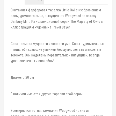
Винтажная фарфоровая тарелка Little Owl с изображением
совы, домового сыча, выпущенная Wedgwood по заказу
Danbury Mint. Из коллекционной серии The Majesty of Owls с
иллюстрациям художника Trevor Bayer.
⠀
Сова - символ мудрости и ясности ума. Совы - удивительные
птицы, обладающие умением бесшумно летать и видеть в
темноте. Они наделены поразительной интуицией, всегда
уравновешенны и спокойны!
⠀
Диаметр 20 см
В наличии имеются другие тарелки этой серии.
⠀
Всемирно известная компания Wedgwood - одна из