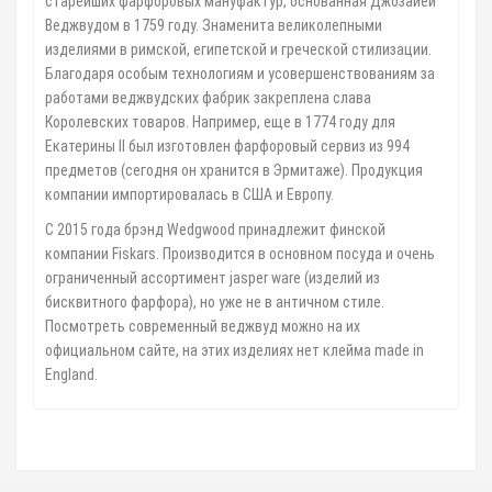
старейших фарфоровых мануфактур, основанная Джозайей
Веджвудом в 1759 году. Знаменита великолепными
изделиями в римской, египетской и греческой стилизации.
Благодаря особым технологиям и усовершенствованиям за
работами веджвудских фабрик закреплена слава
Королевских товаров. Например, еще в 1774 году для
Екатерины II был изготовлен фарфоровый сервиз из 994
предметов (сегодня он хранится в Эрмитаже). Продукция
компании импортировалась в США и Европу.
С 2015 года брэнд Wedgwood принадлежит финской
компании Fiskars. Производится в основном посуда и очень
ограниченный ассортимент jasper ware (изделий из
бисквитного фарфора), но уже не в античном стиле.
Посмотреть современный веджвуд можно на их
официальном сайте, на этих изделиях нет клейма made in
England.