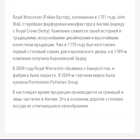
Royal Worcester (Ройал Вустер), основанная в 1751 году John
Wall, старейшая фарфоровая мануфактура в Англии (наряду
с Royal Crown Derby). Компания славится своей историей и
традициями, искуснейшими дизайнерами и высочайшим
качеством продукции. Уже в 1770 году был изготовлен
первый столовый сервиз для королевского двора, а в 1789-м
компания получила Королевский Ордер.
В 2008 году Royal Worcester объявила о банкротстве, и
фабрика была закрыта. В 2009-м торговая марка была
куплена Portmeirion Potteries Group.
В настоящее время продукция производится за границей и
лишь частично в Англии. Это в основном дорогая столовая
посуда не отличающаяся своеобразием.