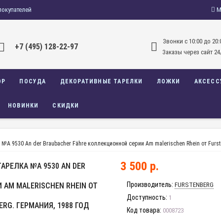
покупателей
М
Звонки c 10:00 до 20:
+7 (495) 128-22-97
Заказы через сайт 24
ОР
ПОСУДА
ДЕКОРАТИВНЫЕ ТАРЕЛКИ
ЛОЖКИ
АКСЕСС
НОВИНКИ
СКИДКИ
A 9530 An der Braubacher Fähre коллекционной серии Am malerischen Rhein от Furste
3 500 р.
РЕЛКА №A 9530 AN DER
Производитель:
AM MALERISCHEN RHEIN ОТ
FURSTENBERG
Доступность:
1
RG. ГЕРМАНИЯ, 1988 ГОД
Код товара:
0008723