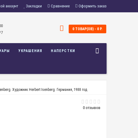
ой аккаунт
Закладки
Сравнение
Оформить заказ
00
0 ТОВАР(ОВ) - 0 Р.
/7
УАРЫ
УКРАШЕНИЯ
НАПЕРСТКИ
nberg. Художник Herbert Isenberg. Германия, 1988 год
0 отзывов