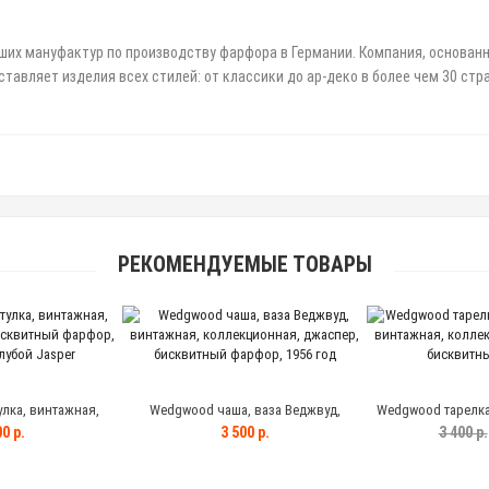
йших мануфактур по производству фарфора в Германии. Компания, основанн
тавляет изделия всех стилей: от классики до ар-деко в более чем 30 стр
РЕКОМЕНДУЕМЫЕ ТОВАРЫ
лка, винтажная,
Wedgwood чаша, ваза Веджвуд,
Wedgwood тарелка
исквитный фарфор,
винтажная, коллекционная, джаспер,
винтажная, коллек
0 р.
3 500 р.
3 400 р.
лубой Jasper
бисквитный фарфор, 1956 год
бисквитн