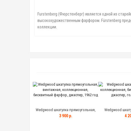
⠀
Furstenberg (Фюрстенберг) является одной из старе
высокохудожественным фарфором. Fürstenberg предс
коллекции.
Wedgwood шкатулка прямоугольная,
Wedgwood шкату
винтажная, коллекционная,
коллекционная, б
3 900 р.
4 20
бисквитный фарфор, джаспер, 1962 год
джаспер, го