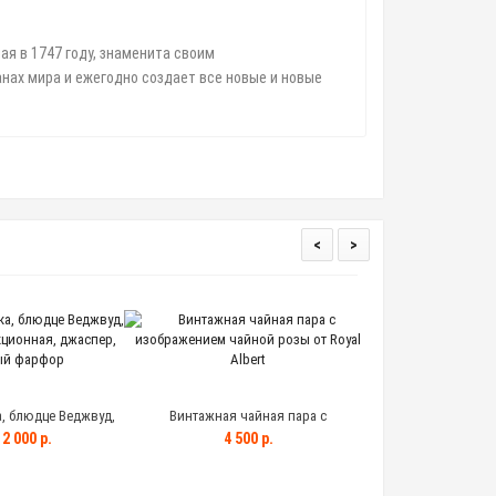
ая в 1747 году, знаменита своим
анах мира и ежегодно создает все новые и новые
<
>
, блюдце Веджвуд,
Винтажная чайная пара с
Винтажная колле
ционная, джаспер,
изображением чайной розы от Royal
дизайна Classic G
2 000 р.
4 500 р.
5 50
ый фарфор
Albert
Англия, 