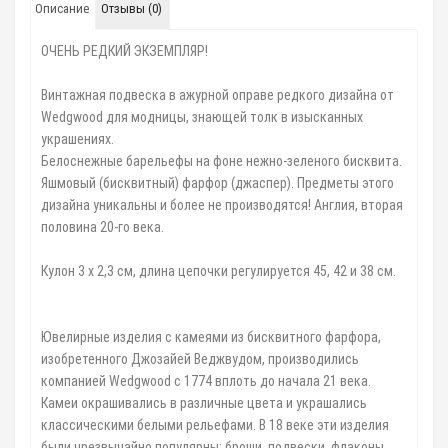
Описание
Отзывы (0)
ОЧЕНЬ РЕДКИЙ ЭКЗЕМПЛЯР!
Винтажная подвеска в ажурной оправе редкого дизайна от
Wedgwood для модницы, знающей толк в изысканных
украшениях.
Белоснежные барельефы на фоне нежно-зеленого бисквита.
Яшмовый (бисквитный) фарфор (джаспер). Предметы этого
дизайна уникальны и более не производятся! Англия, вторая
половина 20-го века.
Кулон 3 х 2,3 см, длина цепочки регулируется 45, 42 и 38 см.
⠀
Ювелирные изделия с камеями из бисквитного фарфора,
изобретенного Джозайей Веджвудом, производились
компанией Wedgwood c 1774 вплоть до начала 21 века.
Камеи окрашивались в различные цвета и украшались
классическими белыми рельефами. В 18 веке эти изделия
были чрезвычайно популярны: броши, подвески, флаконы