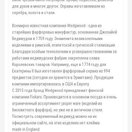
для духов и многое другое. Оправы изготавливали из
серебра, золота и стали.
Всемирно известная компания Wedgwood - одна из
старейших фарфоровых мануфактур, основанная Джозайей
Веджвудом в 1759 году. Знаменита великолепными
изделиями в римской, египетской и греческой стилизации.
Благодаря особым технологиям и усовершенствованиям за
работами веджвудских фабрик закреплена слава
Королевских товаров. Например, еще в 1774 году для
Екатерины II был изготовлен фарфоровый сервиз из 994
предметов (сегодня он хранится в Эрмитаже). Продукция
компании импортировалась в США и Европу.
С 2015 года брэнд Wedgwood принадлежит финской
компании Fiskars. Производится в основном посуда и очень
ограниченный ассортимент jasper ware (изделий из
бисквитного фарфора), но уже не в античном стиле.
Посмотреть современный веджвуд можно на их
официальном сайте, на этих изделиях нет клейма
made in England.