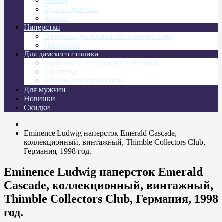
Кольца
Бусы и цепочки
Чокеры
Наперстки
Витрины для миниатюр и напёрстков
Наперстки
Для дамского столика
Комплекты для дамского столика
Шкатулки
Блюдца для украшений
Для мужчин
Новинки
Скидки
Eminence Ludwig наперсток Emerald Cascade,
коллекционный, винтажный, Thimble Collectors Club,
Германия, 1998 год.
Eminence Ludwig наперсток Emerald
Cascade, коллекционный, винтажный,
Thimble Collectors Club, Германия, 1998
год.