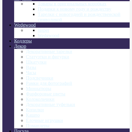
Товары в оригинальных коробках
Подарки к новому году и рождеству
Тарелки с новогодней и рождественской
символикой
Wedgwood
Jasper
Wedgwood
Кодлеры
Декор
Декоративные тарелки
Статуэтки и фигурки
Шкатулки
Вазы
Часы
Подсвечники
Рамки для фотографий
Миниатюры
Фарфоровые цветы
Колокольчики
Декоративные туфельки
Копилки
Кашпо
Елочные игрушки
Помандеры
Посуда