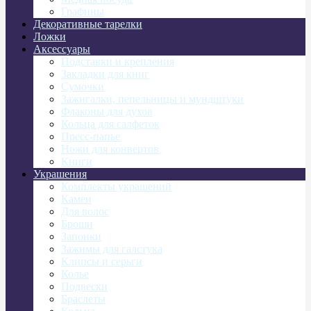
Графины
Декоративные тарелки
Ложки
Аксессуары
Подставки и крепления
Закладки для книг
Сумочки
Зажигалки, пепельницы и мундштуки
Флаконы для духов
Кольца для салфеток
Пресс-папье
Ножи для конвертов
Книги
Украшения
Комплекты украшений
Камеи
Для волос
Броши
Запонки
Зажимы для галстука
Клипсы и серьги
Колье
Подвески
Браслеты