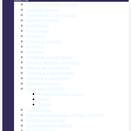
Кодлеры и рюмки для яиц
Чашки и кружки
Открывалки для бутылок
Пивные кружки
Кофейники
Орешницы
Соусники
Сосуды и бутылки
Подносы
Сервизы
Кувшины и молочники
Блюда и лопатки для торта
Чаши и фруктовницы
Этажерки и менажницы
Чайники и сахарницы
Тарелки и блюда
Столовые приборы
Коллекционные ложки
Ножи
Вилки
Салфетницы
Горшочки имбирные, для чая, для мёда
Наборы для специй
Подставки под горячее
Медная посуда