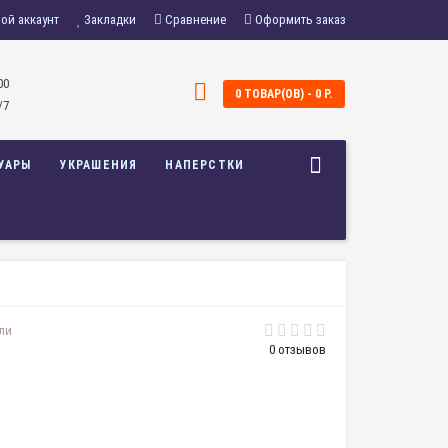
ой аккаунт
Закладки
Сравнение
Оформить заказ
00
0 ТОВАР(ОВ) - 0 Р.
/7
УАРЫ
УКРАШЕНИЯ
НАПЕРСТКИ
ли
0 отзывов