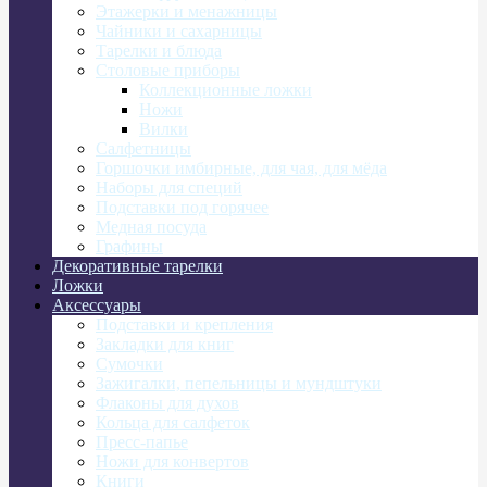
Этажерки и менажницы
Чайники и сахарницы
Тарелки и блюда
Столовые приборы
Коллекционные ложки
Ножи
Вилки
Салфетницы
Горшочки имбирные, для чая, для мёда
Наборы для специй
Подставки под горячее
Медная посуда
Графины
Декоративные тарелки
Ложки
Аксессуары
Подставки и крепления
Закладки для книг
Сумочки
Зажигалки, пепельницы и мундштуки
Флаконы для духов
Кольца для салфеток
Пресс-папье
Ножи для конвертов
Книги