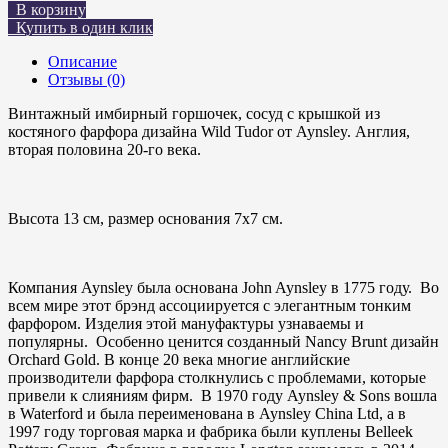
В корзину
Купить в один клик
Описание
Отзывы (0)
Винтажный имбирный горшочек, сосуд с крышкой из
костяного фарфора дизайна Wild Tudor от Aynsley. Англия,
вторая половина 20-го века.
⠀
Высота 13 см, размер основания 7х7 см.
⠀
Компания Aynsley была основана John Aynsley в 1775 году. Во
всем мире этот брэнд ассоциируется с элегантным тонким
фарфором. Изделия этой мануфактуры узнаваемы и
популярны. Особенно ценится созданный Nancy Brunt дизайн
Orchard Gold. В конце 20 века многие английские
производители фарфора столкнулись с проблемами, которые
привели к слияниям фирм. В 1970 году Aynsley & Sons вошла
в Waterford и была переименована в Aynsley China Ltd, а в
1997 году торговая марка и фабрика были куплены Belleek