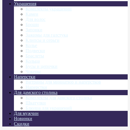
Украшения
Комплекты украшений
Камеи
Для волос
Броши
Запонки
Зажимы для галстука
Клипсы и серьги
Колье
Подвески
Браслеты
Кольца
Бусы и цепочки
Чокеры
Наперстки
Витрины для миниатюр и напёрстков
Наперстки
Для дамского столика
Комплекты для дамского столика
Шкатулки
Блюдца для украшений
Для мужчин
Новинки
Скидки