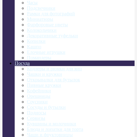
Часы
Подсвечники
Рамки для фотографий
Миниатюры
Фарфоровые цветы
Колокольчики
Декоративные туфельки
Копилки
Кашпо
Елочные игрушки
Помандеры
Посуда
Кодлеры и рюмки для яиц
Чашки и кружки
Открывалки для бутылок
Пивные кружки
Кофейники
Орешницы
Соусники
Сосуды и бутылки
Подносы
Сервизы
Кувшины и молочники
Блюда и лопатки для торта
Чаши и фруктовницы