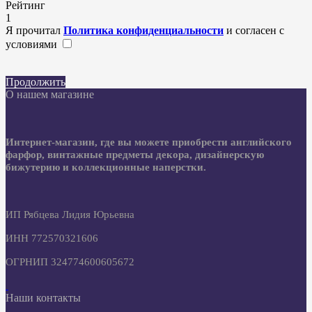
Рейтинг
1
Я прочитал
Политика конфиденциальности
и согласен с
условиями
Продолжить
О нашем магазине
Интернет-магазин, где вы можете приобрести английского
фарфор, винтажные предметы декора, дизайнерскую
бижутерию и коллекционные наперстки.
ИП Рябцева Лидия Юрьевна
ИНН 772570321606
ОГРНИП 324774600605672
Наши контакты