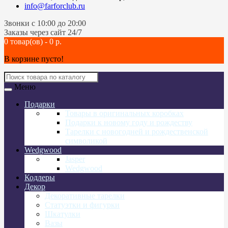
info@farforclub.ru
Звонки c 10:00 до 20:00
Заказы через сайт 24/7
0 товар(ов) - 0 р.
В корзине пусто!
Меню
Подарки
Товары в оригинальных коробках
Подарки к новому году и рождеству
Тарелки с новогодней и рождественской
символикой
Wedgwood
Jasper
Wedgwood
Кодлеры
Декор
Декоративные тарелки
Статуэтки и фигурки
Шкатулки
Вазы