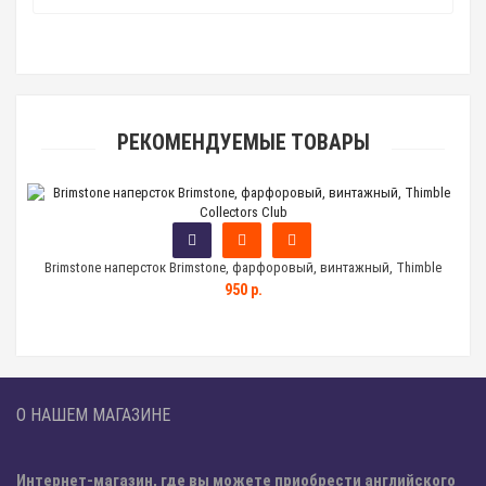
РЕКОМЕНДУЕМЫЕ ТОВАРЫ
Brimstone наперсток Brimstone, фарфоровый, винтажный, Thimble
Вин
Collectors Club
950 р.
О НАШЕМ МАГАЗИНЕ
Интернет-магазин, где вы можете приобрести английского