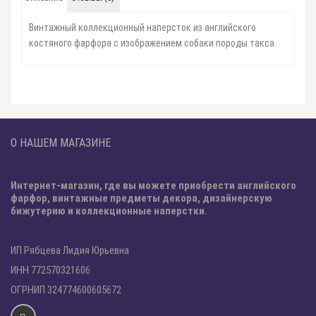
Винтажный коллекционный наперсток из английского
костяного фарфора с изображением собаки породы такса.
О НАШЕМ МАГАЗИНЕ
Интернет-магазин, где вы можете приобрести английского
фарфор, винтажные предметы декора, дизайнерскую
бижутерию и коллекционные наперстки.
ИП Рябцева Лидия Юрьевна
ИНН 772570321606
ОГРНИП 324774600605672