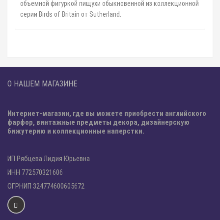
объемной фигуркой пищухи обыкновенной из коллекционной
серии Birds of Britain от Sutherland.
О НАШЕМ МАГАЗИНЕ
Интернет-магазин, где вы можете приобрести английского
фарфор, винтажные предметы декора, дизайнерскую
бижутерию и коллекционные наперстки.
ИП Рябцева Лидия Юрьевна
ИНН 772570321606
ОГРНИП 324774600605672