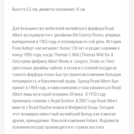
Высота 5,5 см, диаметр основания 10 см.
⠀
Для большинства любителей английского фарфора Royal
Albert ассоциируется с дизайном Old Country Roses, впервые
выпущенном в 1962 году, и популярным по сей день. История
Роял Алберт насчитывает более 150 лет и уходит корнями к
концу 1895 года, когда Thomas C Wild (Thomas Wild Snr &
Son) купил фабрику Albert Works в Longton, Stoke on Trent.
Цветочные дизайны чайной, а затем и столовой посуды из
тонкого фарфора очень быстро принесли компании большую
популярность и Королевский ордер. Бренд Royal Albert был
принят в 1904 году, а сама компания стала называться Royal
Albert лишь во второй половине 20 века. В 1972 году
произошло слияние с Royal Doulton. В 2007 году Royal Albert
вместе с Royal Doulton вошла в Wedgwood Group. Cегодня
этот всемирно известный английский бренд, как и многие
другие, принадлежит Финской компании Fiskars. Изделия (в
основном посуда) производятся в странах востока.