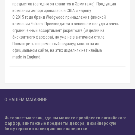
предметов (сегодня он хранится в Эрмитаже). Продукция
компании импортировалась в США и Европу.
С 2015 года брэнд Wedgwood принадлежит финской
компании Fiskars. Производится в основном посуда и очень
ограниченный ассортимент jasper ware (изделий из
бисквитного фарфора), но уже не в античном стиле.
Посмотреть современный веджвуд можно на их
официальном сайте, на этих изделиях нет клейма
made in England.
О НАШЕМ МАГАЗИНЕ
Интернет-магазин, где вы можете приобрести английского
фарфор, винтажные предметы декора, дизайнерскую
бижутерию и коллекционные наперстки.