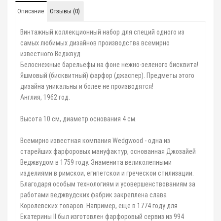
Описание
Отзывы (0)
Винтажный коллекционный набор для специй одного из
самых любимых дизайнов производства всемирно
известного Веджвуд.
Белоснежные барельефы на фоне нежно-зеленого бисквита!
Яшмовый (бисквитный) фарфор (джаспер). Предметы этого
дизайна уникальны и более не производятся!
Англия, 1962 год.
Высота 10 см, диаметр основания 4 см.
Всемирно известная компания Wedgwood - одна из
старейших фарфоровых мануфактур, основанная Джозайей
Веджвудом в 1759 году. Знаменита великолепными
изделиями в римскои‌, египетскои‌ и греческои‌ стилизации.
Благодаря особым технологиям и усовершенствованиям за
работами веджвудских фабрик закреплена слава
Королевских товаров. Например, еще в 1774 году для
Екатерины II был изготовлен фарфоровый сервиз из 994